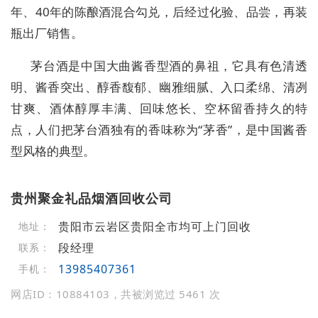
年、40年的陈酿酒混合勾兑，后经过化验、品尝，再装
瓶出厂销售。
茅台酒是中国大曲酱香型酒的鼻祖，它具有色清透
明、酱香突出、醇香馥郁、幽雅细腻、入口柔绵、清冽
甘爽、酒体醇厚丰满、回味悠长、空杯留香持久的特
点，人们把茅台酒独有的香味称为“茅香”，是中国酱香
型风格的典型。
贵州聚金礼品烟酒回收公司
贵阳市云岩区贵阳全市均可上门回收
地址：
段经理
联系：
13985407361
手机：
网店ID：10884103，共被浏览过 5461 次